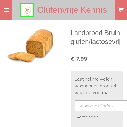
Ga
Glutenvrije Kennis
direct
naar
de
Landbrood Bruin
hoofdinhoud
gluten/lactosevrij
€ 7,99
Laat het me weten
wanneer dit product
weer op voorraad is.
Verzenden