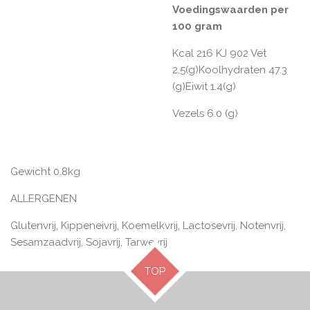
Voedingswaarden per
100 gram
Kcal 216 KJ 902 Vet
2.5(g)Koolhydraten 47.3
(g)Eiwit 1.4(g)
Vezels 6.0 (g)
Gewicht 0.8kg
ALLERGENEN
Glutenvrij, Kippeneivrij, Koemelkvrij, Lactosevrij, Notenvrij,
Sesamzaadvrij, Sojavrij, Tarwevrij
TOP