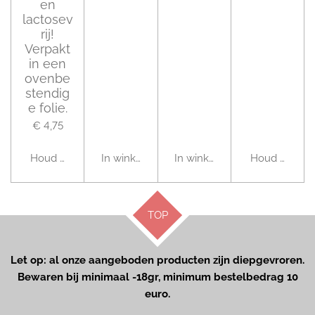
en
lactosev
rij!
Verpakt
in een
ovenbe
stendig
e folie.
€ 4,75
Houd mij op de hoogte
In winkelwagen
In winkelwagen
Houd mij op 
TOP
Let op: al onze aangeboden producten zijn diepgevroren.
Bewaren bij minimaal -18gr, minimum bestelbedrag 10
euro.