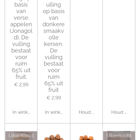
basis
ulling
van
op basis
verse
van
appelen
donkere
(Jonagol
smaakv
d). De
olle
vulling
kersen.
bestaat
De
voor
vulling
ruim
bestaat
65% uit
voor
fruit.
ruim
65% uit
€ 2,99
fruit
€ 2,99
In winkelwagen
In winkelwagen
Houd mij op de hoogte
Houd mij op 
Uitverkocht
Uitverkocht