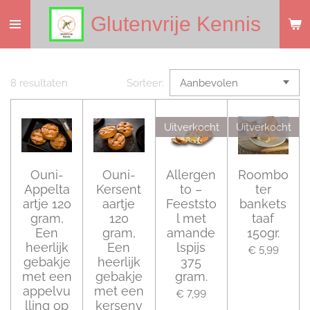
Ga
Glutenvrije Kennis
direct
naar
de
hoofdinhoud
8 resultaten
Sorteer:
Uitverkocht
Uitverkocht
Ouni-
Ouni-
Allergen
Roombo
Appelta
Kersent
to –
ter
artje 120
aartje
Feeststo
bankets
gram,
120
l met
taaf
Een
gram,
amande
150gr.
heerlijk
Een
lspijs
€ 5,99
gebakje
heerlijk
375
met een
gebakje
gram.
appelvu
met een
€ 7,99
lling op
kersenv