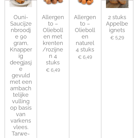
Ouni-
Allergen
Allergen
2 stuks
Saucijze
to –
to –
Appelbe
nbroodj
Olieboll
Olieboll
ignets
e 90
en met
en
€ 5,29
gram,
krenten
naturel
Knapper
/rozijne
4 stuks
ig
n 4
€ 6,49
deegjasj
stuks
e
€ 6,49
gevuld
met een
ambach
telijke
vulling
op basis
van
varkens
vlees.
Tarwe-